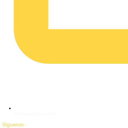
insabana@msn.com
Síguenos