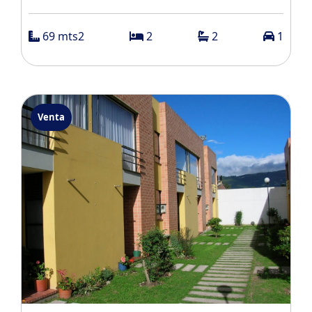
69 mts2
2
2
1
Venta