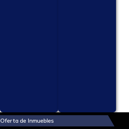
Consignación de inmuebles
Oferta de Inmuebles