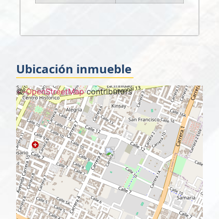
Ubicación inmueble
+
©
−
OpenStreetMap
contributors